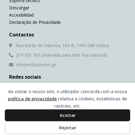
Soporte técnico
Descargar
Accesibilidad
Declaração de Privacidade
Contactos
Rua Barão de Sabrosa, 165-B, 1900-088 Lisboa
219 435 183 (chamada para rede fixa nacional)
info(arroba)sertec.pt
Redes sociais
F
Y
L
W
Ao visitar o nosso site, o utilizador concorda com a nossa
a
o
i
h
c
u
n
a
política de privacidade
relativa a cookies, estatísticas de
e
t
k
t
rastreio, etc.
b
u
e
s
®
© 2026 Sertec | Desenvolvido por
Ping
Aceitar
o
b
d
a
o
e
i
p
Rejeitar
k
n
p