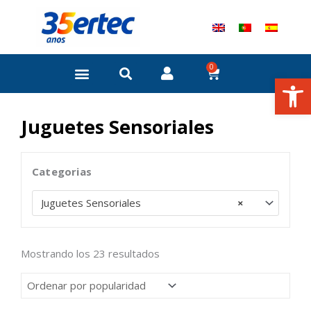
Ir
al
contenido
0
Carrito
Abrir
Juguetes Sensoriales
Categorias
Juguetes Sensoriales
×
Ordenado
Mostrando los 23 resultados
por
popularidad