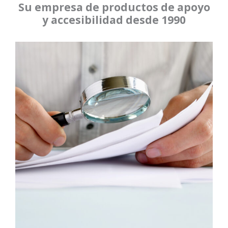
título 2
título 3
accesible
Su empresa de productos de apoyo
Su empresa de productos de apoyo y
y accesibilidad desde 1990
accesibilidad desde 1990
SABER MÁS