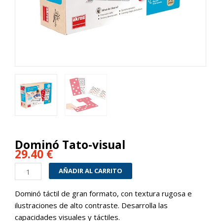
Dominó Tato-visual
29.40
€
Dominó
AÑADIR AL CARRITO
Tato-
visual
Dominó táctil de gran formato, con textura rugosa e
cantidad
ilustraciones de alto contraste. Desarrolla las
capacidades visuales y táctiles.