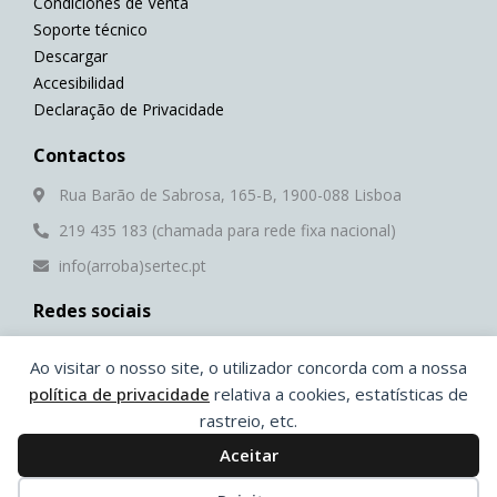
Condiciones de Venta
Soporte técnico
Descargar
Accesibilidad
Declaração de Privacidade
Contactos
Rua Barão de Sabrosa, 165-B, 1900-088 Lisboa
219 435 183 (chamada para rede fixa nacional)
info(arroba)sertec.pt
Redes sociais
F
Y
L
W
a
o
i
h
Ao visitar o nosso site, o utilizador concorda com a nossa
c
u
n
a
política de privacidade
relativa a cookies, estatísticas de
e
t
k
t
rastreio, etc.
b
u
e
s
®
© 2026 Sertec | Desenvolvido por
Ping
Aceitar
o
b
d
a
o
e
i
p