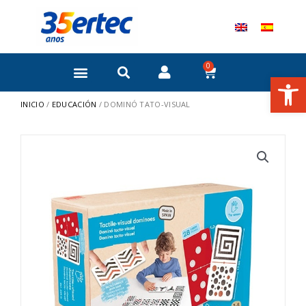
Ir
al
contenido
0
Carrito
Abrir
INICIO
/
EDUCACIÓN
/ DOMINÓ TATO-VISUAL