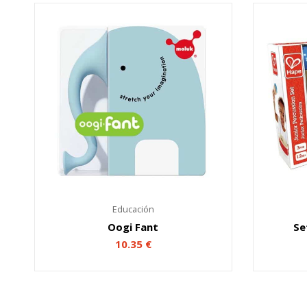
Educación
Oogi Fant
Se
10.35
€