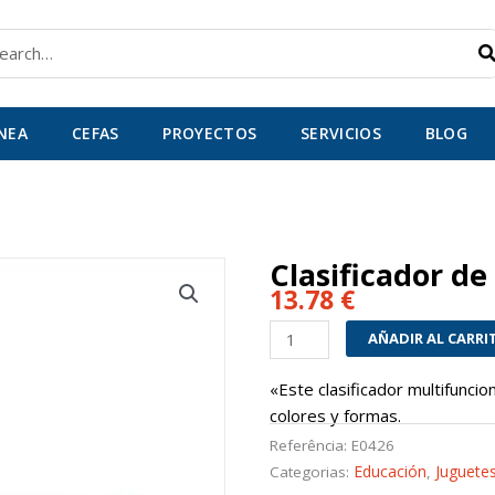
car
ÍNEA
CEFAS
PROYECTOS
SERVICIOS
BLOG
Clasificador de
13.78
€
Clasificador
AÑADIR AL CARRI
de
colores
«Este clasificador multifuncion
y
colores y formas.
formas
Referência:
E0426
cantidad
Educación
Juguetes
Categorias:
,