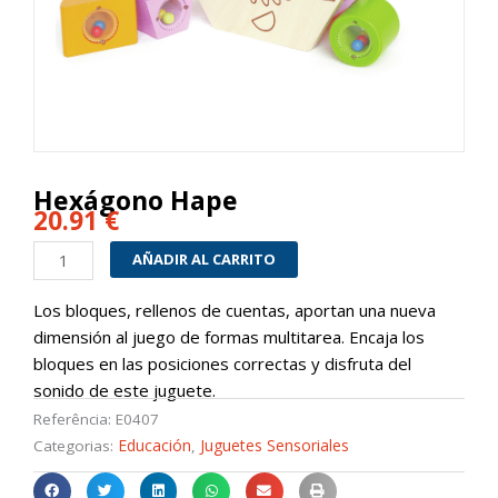
Hexágono Hape
20.91
€
Hexágono
AÑADIR AL CARRITO
Hape
cantidad
Los bloques, rellenos de cuentas, aportan una nueva
dimensión al juego de formas multitarea. Encaja los
bloques en las posiciones correctas y disfruta del
sonido de este juguete.
Referência:
E0407
Educación
Juguetes Sensoriales
Categorias:
,