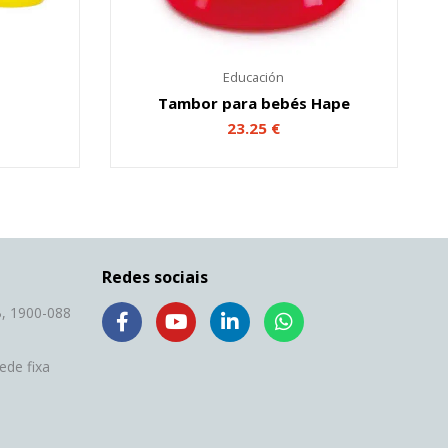
Educación
Tambor para bebés Hape
23.25
€
Redes sociais
F
Y
L
W
, 1900-088
a
o
i
h
c
u
n
a
ede fixa
e
t
k
t
b
u
e
s
o
b
d
a
o
e
i
p