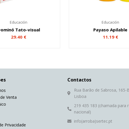
Educación
Educación
ominó Tato-visual
Payaso Apilable
29.40
€
11.19
€
ões
Contactos
Rua Barão de Sabrosa, 165-B
mos
Lisboa
 de Venta
nico
219 435 183 (chamada para r
nacional)
info(arroba)sertec.pt
de Privacidade