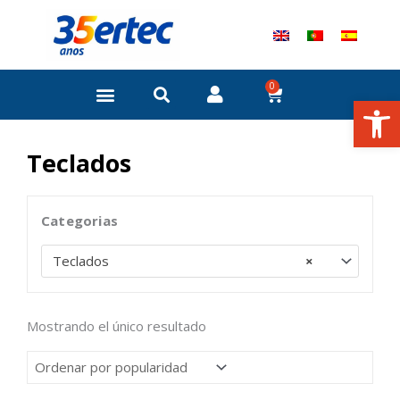
Ir
al
contenido
0
Carrito
Abrir
Teclados
Categorias
Teclados
×
Mostrando el único resultado