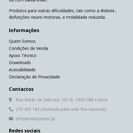
Produtos para outras dificuldades, tais como a dislexia ,
disfunções neuro-motoras, e mobilidade reduzida.
Informações
Quem Somos
Condições de Venda
Apoio Técnico
Downloads
Acessibilidade
Declaração de Privacidade
Contactos
Rua Barão de Sabrosa, 165-B, 1900-088 Lisboa
219 435 183 (chamada para rede fixa nacional)
info(arroba)sertec.pt
Redes sociais