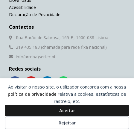
Downloads
Acessibilidade
Declaração de Privacidade
Contactos
Rua Barão de Sabrosa, 165-B, 1900-088 Lisboa
219 435 183 (chamada para rede fixa nacional)
info(arroba)sertec.pt
Redes sociais
F
Y
L
W
a
o
i
h
Ao visitar o nosso site, o utilizador concorda com a nossa
c
u
n
a
política de privacidade
relativa a cookies, estatísticas de
e
t
k
t
rastreio, etc.
b
u
e
s
®
© 2026 Sertec | Desenvolvido por
Ping
o
b
d
a
Aceitar
o
e
i
p
k
n
p
Rejeitar
-
-
f
i