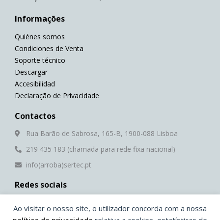
Informações
Quiénes somos
Condiciones de Venta
Soporte técnico
Descargar
Accesibilidad
Declaração de Privacidade
Contactos
Rua Barão de Sabrosa, 165-B, 1900-088 Lisboa
219 435 183 (chamada para rede fixa nacional)
info(arroba)sertec.pt
Redes sociais
F
Y
L
W
Ao visitar o nosso site, o utilizador concorda com a nossa
a
o
i
h