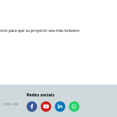
socio para que su proyecto sea más inclusivo.
Redes sociais
F
Y
L
W
, 1900-088
a
o
i
h
c
u
n
a