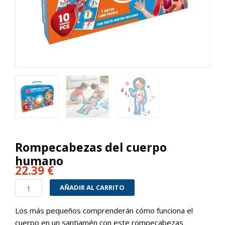
Rompecabezas del cuerpo
humano
22.39
€
Rompecabezas
AÑADIR AL CARRITO
del
cuerpo
Los más pequeños comprenderán cómo funciona el
humano
cuerpo en un santiamén con este rompecabezas