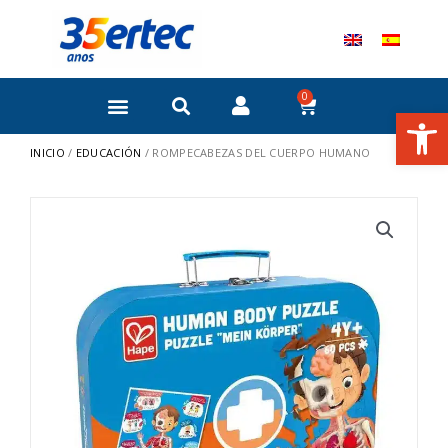
Ir
al
contenido
0
Carrito
Abrir
INICIO
/
EDUCACIÓN
/ ROMPECABEZAS DEL CUERPO HUMANO