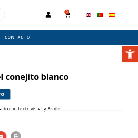
0
Carrito
CONTACTO
Abrir
el conejito blanco
TO
rado con texto visual y Braille.