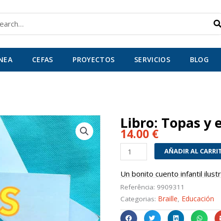
car
ÍNEA
CEFAS
PROYECTOS
SERVICIOS
BLOG
Libro: Topas y 
14.00
€
Libro:
AÑADIR AL CARRI
Topas
y
Un bonito cuento infantil ilust
el
Referência:
9909311
conejito
Braille
Educación
Categorias:
,
blanco
cantidad