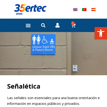
Ir
al
contenido
0
Carrito
Abrir
Señalética
Las señales son esenciales para una buena orientación e
información en espacios públicos y privados.